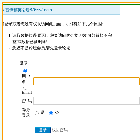
 »
雷锋精英论坛876557.com
没有登录或者您没有权限访问此页面，可能有如下几个原因:
读取数据错误,原因：您要访问的链接无效,可能链接不完
整,或数据已被删除!
您还不是论坛会员,请先登录论坛
登录
用户
名
Email
密 码
隐身
是
否
登录
找回密码