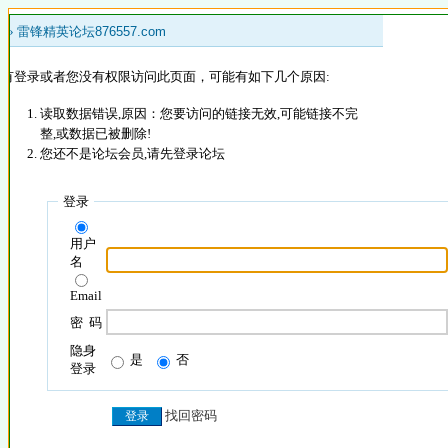
 »
雷锋精英论坛876557.com
没有登录或者您没有权限访问此页面，可能有如下几个原因:
读取数据错误,原因：您要访问的链接无效,可能链接不完
整,或数据已被删除!
您还不是论坛会员,请先登录论坛
登录
用户
名
Email
密 码
隐身
是
否
登录
找回密码