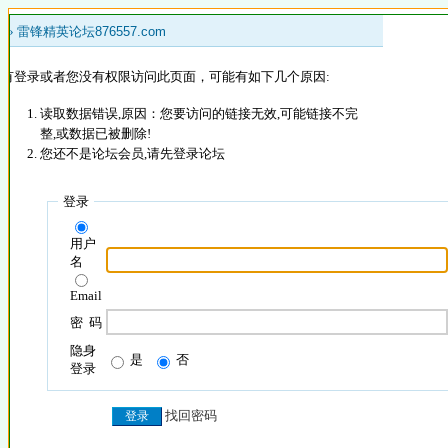
 »
雷锋精英论坛876557.com
没有登录或者您没有权限访问此页面，可能有如下几个原因:
读取数据错误,原因：您要访问的链接无效,可能链接不完
整,或数据已被删除!
您还不是论坛会员,请先登录论坛
登录
用户
名
Email
密 码
隐身
是
否
登录
找回密码