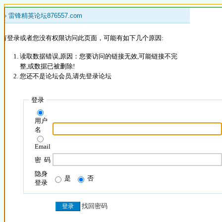
 »
雷锋精英论坛876557.com
没有登录或者您没有权限访问此页面，可能有如下几个原因:
读取数据错误,原因：您要访问的链接无效,可能链接不完
整,或数据已被删除!
您还不是论坛会员,请先登录论坛
登录
用户
名
Email
密 码
隐身
是
否
登录
找回密码