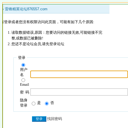
 »
雷锋精英论坛876557.com
没有登录或者您没有权限访问此页面，可能有如下几个原因:
读取数据错误,原因：您要访问的链接无效,可能链接不完
整,或数据已被删除!
您还不是论坛会员,请先登录论坛
登录
用户
名
Email
密 码
隐身
是
否
登录
找回密码