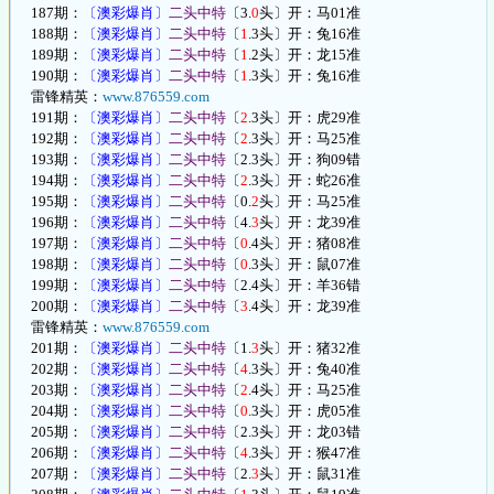
187期：
〔澳彩爆肖〕
二头中特
〔3.
0
头〕开：马01准
188期：
〔澳彩爆肖〕
二头中特
〔
1
.3头〕开：兔16准
189期：
〔澳彩爆肖〕
二头中特
〔
1
.2头〕开：龙15准
190期：
〔澳彩爆肖〕
二头中特
〔
1
.3头〕开：兔16准
雷锋精英：
www.876559.com
191期：
〔澳彩爆肖〕
二头中特
〔
2
.3头〕开：虎29准
192期：
〔澳彩爆肖〕
二头中特
〔
2
.3头〕开：马25准
193期：
〔澳彩爆肖〕
二头中特
〔2.3头〕开：狗09错
194期：
〔澳彩爆肖〕
二头中特
〔
2
.3头〕开：蛇26准
195期：
〔澳彩爆肖〕
二头中特
〔0.
2
头〕开：马25准
196期：
〔澳彩爆肖〕
二头中特
〔4.
3
头〕开：龙39准
197期：
〔澳彩爆肖〕
二头中特
〔
0
.4头〕开：猪08准
198期：
〔澳彩爆肖〕
二头中特
〔
0
.3头〕开：鼠07准
199期：
〔澳彩爆肖〕
二头中特
〔2.4头〕开：羊36错
200期：
〔澳彩爆肖〕
二头中特
〔
3
.4头〕开：龙39准
雷锋精英：
www.876559.com
201期：
〔澳彩爆肖〕
二头中特
〔1.
3
头〕开：猪32准
202期：
〔澳彩爆肖〕
二头中特
〔
4
.3头〕开：兔40准
203期：
〔澳彩爆肖〕
二头中特
〔
2
.4头〕开：马25准
204期：
〔澳彩爆肖〕
二头中特
〔
0
.3头〕开：虎05准
205期：
〔澳彩爆肖〕
二头中特
〔2.3头〕开：龙03错
206期：
〔澳彩爆肖〕
二头中特
〔
4
.3头〕开：猴47准
207期：
〔澳彩爆肖〕
二头中特
〔2.
3
头〕开：鼠31准