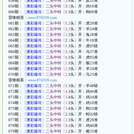
058期：
〔澳彩爆肖〕
二头中特
〔
3
.4头〕开：鼠31准
059期：
〔澳彩爆肖〕
二头中特
〔3.
1
头〕开：鸡10准
060期：
〔澳彩爆肖〕
二头中特
〔
0
.3头〕开：狗09准
雷锋精英：
www.876559.com
061期：
〔澳彩爆肖〕
二头中特
〔1.
2
头〕开：虎29准
062期：
〔澳彩爆肖〕
二头中特
〔1.
2
头〕开：羊24准
063期：
〔澳彩爆肖〕
二头中特
〔
2
.3头〕开：兔28准
064期：
〔澳彩爆肖〕
二头中特
〔2.
1
头〕开：牛18准
065期：
〔澳彩爆肖〕
二头中特
〔1.3头〕开：虎05错
066期：
〔澳彩爆肖〕
二头中特
〔1.
3
头〕开：马37准
067期：
〔澳彩爆肖〕
二头中特
〔
0
.3头〕开：虎05准
068期：
〔澳彩爆肖〕
二头中特
〔
2
.3头〕开：猴23准
069期：
〔澳彩爆肖〕
二头中特
〔
2
.3头〕开：羊24准
070期：
〔澳彩爆肖〕
二头中特
〔
2
.3头〕开：马25准
雷锋精英：
www.876559.com
071期：
〔澳彩爆肖〕
二头中特
〔1.3头〕开：羊48错
072期：
〔澳彩爆肖〕
二头中特
〔
4
.3头〕开：鸡46准
073期：
〔澳彩爆肖〕
二头中特
〔
3
.4头〕开：鸡34准
074期：
〔澳彩爆肖〕
二头中特
〔
1
.3头〕开：鸡10准
075期：
〔澳彩爆肖〕
二头中特
〔
3
.4头〕开：狗33准
076期：
〔澳彩爆肖〕
二头中特
〔2.3头〕开：蛇02错
077期：
〔澳彩爆肖〕
二头中特
〔
2
.3头〕开：虎29准
078期：
〔澳彩爆肖〕
二头中特
〔3.
4
头〕开：鸡46准
079期：
〔澳彩爆肖〕
二头中特
〔
3
.2头〕开：猴35准