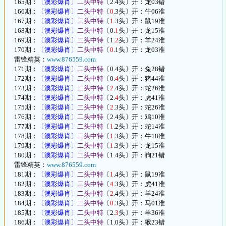
165期：
〔澳彩爆肖〕
二头中特
〔2.4头〕开：龙03错
166期：
〔澳彩爆肖〕
二头中特
〔
0
.3头〕开：牛06准
167期：
〔澳彩爆肖〕
二头中特
〔
1
.3头〕开：鼠19准
168期：
〔澳彩爆肖〕
二头中特
〔0.
1
头〕开：龙15准
169期：
〔澳彩爆肖〕
二头中特
〔1.
2
头〕开：羊24准
170期：
〔澳彩爆肖〕
二头中特
〔
0
.1头〕开：龙03准
雷锋精英：
www.876559.com
171期：
〔澳彩爆肖〕
二头中特
〔0.4头〕开：兔28错
172期：
〔澳彩爆肖〕
二头中特
〔0.
4
头〕开：猪44准
173期：
〔澳彩爆肖〕
二头中特
〔
2
.4头〕开：蛇26准
174期：
〔澳彩爆肖〕
二头中特
〔2.
4
头〕开：虎41准
175期：
〔澳彩爆肖〕
二头中特
〔
2
.3头〕开：蛇26准
176期：
〔澳彩爆肖〕
二头中特
〔2.4头〕开：鸡10准
177期：
〔澳彩爆肖〕
二头中特
〔
1
.2头〕开：蛇14准
178期：
〔澳彩爆肖〕
二头中特
〔
1
.3头〕开：牛18准
179期：
〔澳彩爆肖〕
二头中特
〔
1
.3头〕开：龙15准
180期：
〔澳彩爆肖〕
二头中特
〔1.4头〕开：狗21错
雷锋精英：
www.876559.com
181期：
〔澳彩爆肖〕
二头中特
〔
1
.4头〕开：鼠19准
182期：
〔澳彩爆肖〕
二头中特
〔
4
.3头〕开：虎41准
183期：
〔澳彩爆肖〕
二头中特
〔
2
.4头〕开：羊24准
184期：
〔澳彩爆肖〕
二头中特
〔
0.
3头〕开：马01准
185期：
〔澳彩爆肖〕
二头中特
〔2.
3
头〕开：羊36准
186期：
〔澳彩爆肖〕
二头中特
〔1.0头〕开：猴23错