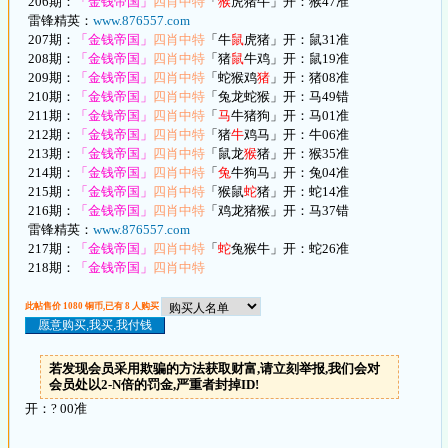
206期：
「金钱帝国」
四肖中特
「
猴
虎猪牛」开：猴47准
雷锋精英：
www.876557.com
207期：
「金钱帝国」
四肖中特
「牛
鼠
虎猪」开：鼠31准
208期：
「金钱帝国」
四肖中特
「猪
鼠
牛鸡」开：鼠19准
209期：
「金钱帝国」
四肖中特
「蛇猴鸡
猪
」开：猪08准
210期：
「金钱帝国」
四肖中特
「兔龙蛇猴」开：马49错
211期：
「金钱帝国」
四肖中特
「
马
牛猪狗」开：马01准
212期：
「金钱帝国」
四肖中特
「猪
牛
鸡马」开：牛06准
213期：
「金钱帝国」
四肖中特
「鼠龙
猴
猪」开：猴35准
214期：
「金钱帝国」
四肖中特
「
兔
牛狗马」开：兔04准
215期：
「金钱帝国」
四肖中特
「猴鼠
蛇
猪」开：蛇14准
216期：
「金钱帝国」
四肖中特
「鸡龙猪猴」开：马37错
雷锋精英：
www.876557.com
217期：
「金钱帝国」
四肖中特
「
蛇
兔猴牛」开：蛇26准
218期：
「金钱帝国」
四肖中特
此帖售价 1080 铜币,已有 8 人购买
若发现会员采用欺骗的方法获取财富,请立刻举报,我们会对
会员处以2-N倍的罚金,严重者封掉ID!
开：? 00准