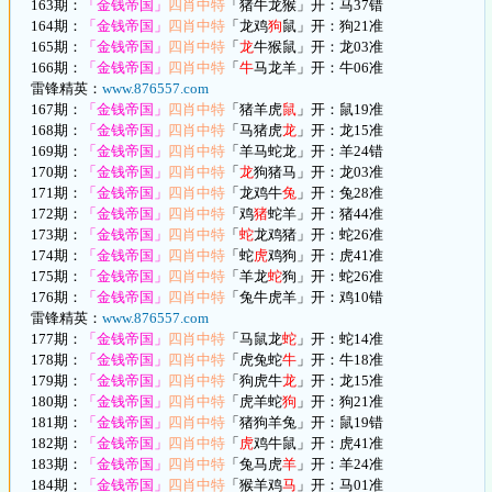
163期：
「金钱帝国」
四肖中特
「猪牛龙猴」开：马37错
164期：
「金钱帝国」
四肖中特
「龙鸡
狗
鼠」开：狗21准
165期：
「金钱帝国」
四肖中特
「
龙
牛猴鼠」开：龙03准
166期：
「金钱帝国」
四肖中特
「
牛
马龙羊」开：牛06准
雷锋精英：
www.876557.com
167期：
「金钱帝国」
四肖中特
「猪羊虎
鼠
」开：鼠19准
168期：
「金钱帝国」
四肖中特
「马猪虎
龙
」开：龙15准
169期：
「金钱帝国」
四肖中特
「羊马蛇龙」开：羊24错
170期：
「金钱帝国」
四肖中特
「
龙
狗猪马」开：龙03准
171期：
「金钱帝国」
四肖中特
「龙鸡牛
兔
」开：兔28准
172期：
「金钱帝国」
四肖中特
「鸡
猪
蛇羊」开：猪44准
173期：
「金钱帝国」
四肖中特
「
蛇
龙鸡猪」开：蛇26准
174期：
「金钱帝国」
四肖中特
「蛇
虎
鸡狗」开：虎41准
175期：
「金钱帝国」
四肖中特
「羊龙
蛇
狗」开：蛇26准
176期：
「金钱帝国」
四肖中特
「兔牛虎羊」开：鸡10错
雷锋精英：
www.876557.com
177期：
「金钱帝国」
四肖中特
「马鼠龙
蛇
」开：蛇14准
178期：
「金钱帝国」
四肖中特
「虎兔蛇
牛
」开：牛18准
179期：
「金钱帝国」
四肖中特
「狗虎牛
龙
」开：龙15准
180期：
「金钱帝国」
四肖中特
「虎羊蛇
狗
」开：狗21准
181期：
「金钱帝国」
四肖中特
「猪狗羊兔」开：鼠19错
182期：
「金钱帝国」
四肖中特
「
虎
鸡牛鼠」开：虎41准
183期：
「金钱帝国」
四肖中特
「兔马虎
羊
」开：羊24准
184期：
「金钱帝国」
四肖中特
「猴羊鸡
马
」开：马01准