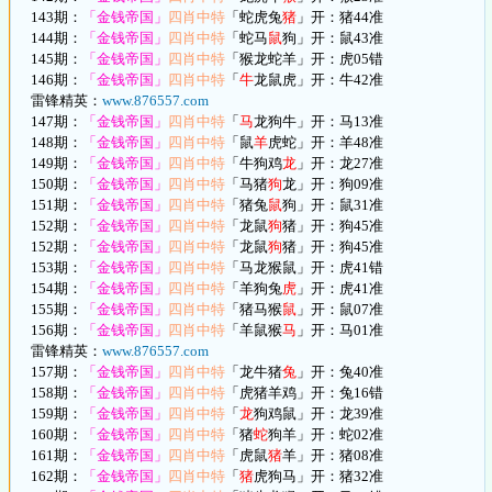
143期：
「金钱帝国」
四肖中特
「蛇虎兔
猪
」开：猪44准
144期：
「金钱帝国」
四肖中特
「蛇马
鼠
狗」开：鼠43准
145期：
「金钱帝国」
四肖中特
「猴龙蛇羊」开：虎05错
146期：
「金钱帝国」
四肖中特
「
牛
龙鼠虎」开：牛42准
雷锋精英：
www.876557.com
147期：
「金钱帝国」
四肖中特
「
马
龙狗牛」开：马13准
148期：
「金钱帝国」
四肖中特
「鼠
羊
虎蛇」开：羊48准
149期：
「金钱帝国」
四肖中特
「牛狗鸡
龙
」开：龙27准
150期：
「金钱帝国」
四肖中特
「马猪
狗
龙」开：狗09准
151期：
「金钱帝国」
四肖中特
「猪兔
鼠
狗」开：鼠31准
152期：
「金钱帝国」
四肖中特
「龙鼠
狗
猪」开：狗45准
152期：
「金钱帝国」
四肖中特
「龙鼠
狗
猪」开：狗45准
153期：
「金钱帝国」
四肖中特
「马龙猴鼠」开：虎41错
154期：
「金钱帝国」
四肖中特
「羊狗兔
虎
」开：虎41准
155期：
「金钱帝国」
四肖中特
「猪马猴
鼠
」开：鼠07准
156期：
「金钱帝国」
四肖中特
「羊鼠猴
马
」开：马01准
雷锋精英：
www.876557.com
157期：
「金钱帝国」
四肖中特
「龙牛猪
兔
」开：兔40准
158期：
「金钱帝国」
四肖中特
「虎猪羊鸡」开：兔16错
159期：
「金钱帝国」
四肖中特
「
龙
狗鸡鼠」开：龙39准
160期：
「金钱帝国」
四肖中特
「猪
蛇
狗羊」开：蛇02准
161期：
「金钱帝国」
四肖中特
「虎鼠
猪
羊」开：猪08准
162期：
「金钱帝国」
四肖中特
「
猪
虎狗马」开：猪32准