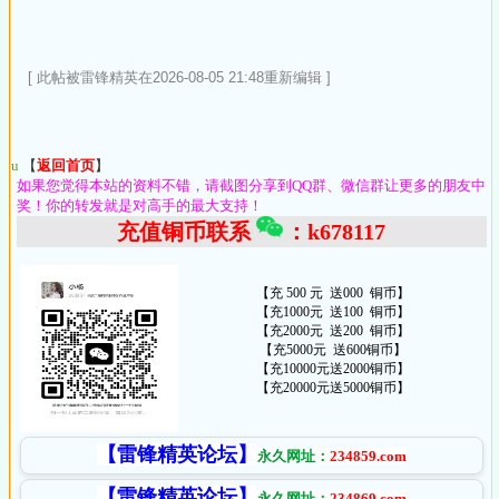
[ 此帖被雷锋精英在2026-08-05 21:48重新编辑 ]
u
【
返回首页
】
如果您觉得本站的资料不错，请截图分享到QQ群、微信群让更多的朋友中
奖！你的转发就是对高手的最大支持！
充值铜币联系
：k678117
【充 500 元 送000 铜币】
【充1000元 送100 铜币】
【充2000元 送200 铜币】
【充5000元 送600铜币】
【充10000元送2000铜币】
【充20000元送5000铜币】
【雷锋精英论坛】
永久网址：
234859
.com
【雷锋精英论坛】
永久网址：
234869
.com