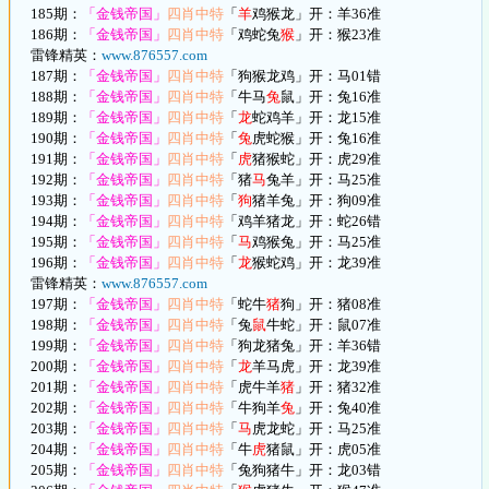
185期：
「金钱帝国」
四肖中特
「
羊
鸡猴龙」开：羊36准
186期：
「金钱帝国」
四肖中特
「鸡蛇兔
猴
」开：猴23准
雷锋精英：
www.876557.com
187期：
「金钱帝国」
四肖中特
「狗猴龙鸡」开：马01错
188期：
「金钱帝国」
四肖中特
「牛马
兔
鼠」开：兔16准
189期：
「金钱帝国」
四肖中特
「
龙
蛇鸡羊」开：龙15准
190期：
「金钱帝国」
四肖中特
「
兔
虎蛇猴」开：兔16准
191期：
「金钱帝国」
四肖中特
「
虎
猪猴蛇」开：虎29准
192期：
「金钱帝国」
四肖中特
「猪
马
兔羊」开：马25准
193期：
「金钱帝国」
四肖中特
「
狗
猪羊兔」开：狗09准
194期：
「金钱帝国」
四肖中特
「鸡羊猪龙」开：蛇26错
195期：
「金钱帝国」
四肖中特
「
马
鸡猴兔」开：马25准
196期：
「金钱帝国」
四肖中特
「
龙
猴蛇鸡」开：龙39准
雷锋精英：
www.876557.com
197期：
「金钱帝国」
四肖中特
「蛇牛
猪
狗」开：猪08准
198期：
「金钱帝国」
四肖中特
「兔
鼠
牛蛇」开：鼠07准
199期：
「金钱帝国」
四肖中特
「狗龙猪兔」开：羊36错
200期：
「金钱帝国」
四肖中特
「
龙
羊马虎」开：龙39准
201期：
「金钱帝国」
四肖中特
「虎牛羊
猪
」开：猪32准
202期：
「金钱帝国」
四肖中特
「牛狗羊
兔
」开：兔40准
203期：
「金钱帝国」
四肖中特
「
马
虎龙蛇」开：马25准
204期：
「金钱帝国」
四肖中特
「牛
虎
猪鼠」开：虎05准
205期：
「金钱帝国」
四肖中特
「兔狗猪牛」开：龙03错