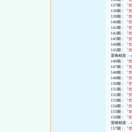
137期：
『
138期：
『
139期：
『
140期：
『
141期：
『
142期：
『
143期：
『
144期：
『
145期：
『
雷锋精英：
w
146期：
『
147期：
『
148期：
『
149期：
『
150期：
『
151期：
『
152期：
『
153期：
『
154期：
『
155期：
『
156期：
『
雷锋精英：
w
157期：
『