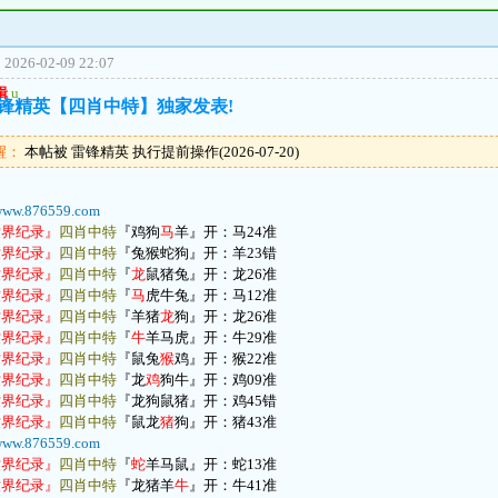
!
026-02-09 22:07
辑
u
雷锋精英【四肖中特】独家发表!
醒：
本帖被 雷锋精英 执行提前操作(2026-07-20)
ww.876559.com
世界纪录』
四肖中特
『鸡狗
马
羊』开：马24准
世界纪录』
四肖中特
『兔猴蛇狗』开：羊23错
世界纪录』
四肖中特
『
龙
鼠猪兔』开：龙26准
世界纪录』
四肖中特
『
马
虎牛兔』开：马12准
世界纪录』
四肖中特
『羊猪
龙
狗』开：龙26准
世界纪录』
四肖中特
『
牛
羊马虎』开：牛29准
世界纪录』
四肖中特
『鼠兔
猴
鸡』开：猴22准
世界纪录』
四肖中特
『龙
鸡
狗牛』开：鸡09准
世界纪录』
四肖中特
『龙狗鼠猪』开：鸡45错
世界纪录』
四肖中特
『鼠龙
猪
狗』开：猪43准
ww.876559.com
世界纪录』
四肖中特
『
蛇
羊马鼠』开：蛇13准
世界纪录』
四肖中特
『龙猪羊
牛
』开：牛41准