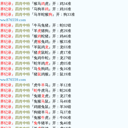
世界纪录』
四肖中特
『猴马
鸡
虎』开：鸡34准
世界纪录』
四肖中特
『马狗羊
鸡
』开：鸡10准
世界纪录』
四肖中特
『马羊蛇猴
狗
』开：狗33准
ww.876559.com
世界纪录』
四肖中特
『牛马兔猪』开：蛇02错
世界纪录』
四肖中特
『羊
虎
猪狗』开：虎29准
世界纪录』
四肖中特
『猴
鸡
蛇猪』开：鸡46准
世界纪录』
四肖中特
『虎
猴
兔鸡』开：猴35准
世界纪录』
四肖中特
『羊鼠鸡
龙
』开：龙03准
世界纪录』
四肖中特
『猪
虎
鼠蛇』开：虎17准
世界纪录』
四肖中特
『兔鸡牛蛇』开：龙27错
世界纪录』
四肖中特
『蛇羊鸡
虎
』开：虎05准
世界纪录』
四肖中特
『马
兔
狗鸡』开：兔16准
世界纪录』
四肖中特
『猪
鼠
鸡猴』开：鼠19准
ww.876559.com
世界纪录』
四肖中特
『虎牛
羊
马』开：羊12准
世界纪录』
四肖中特
『
蛇
牛虎马』开：蛇26准
世界纪录』
四肖中特
『兔猪
龙
虎』开：龙27准
世界纪录』
四肖中特
『兔猴
马
鼠』开：马49准
世界纪录』
四肖中特
『鸡猪兔鼠』开：羊36错
世界纪录』
四肖中特
『狗猪羊
马
』开：马37准
世界纪录』
四肖中特
『兔猴
牛
虎』开：牛06准
世界纪录』
四肖中特
『
兔
牛猪羊』开：兔40准