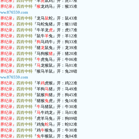
世界纪录』
四肖中特
『羊
虎
鼠鸡』开：虎17准
世界纪录』
四肖中特
『
猴
龙鸡马』开：猴35准
ww.876559.com
世界纪录』
四肖中特
『龙马
鼠
蛇』开：鼠43准
世界纪录』
四肖中特
『马蛇兔猪』开：猴11错
世界纪录』
四肖中特
『牛羊龙
虎
』开：虎17准
世界纪录』
四肖中特
『鼠牛
羊
兔』开：羊12准
世界纪录』
四肖中特
『
狗
马鸡牛』开：狗33准
世界纪录』
四肖中特
『猪
龙
鼠兔』开：龙39准
世界纪录』
四肖中特
『马狗猴
猪
』开：猪20准
世界纪录』
四肖中特
『
牛
虎兔马』开：牛06准
世界纪录』
四肖中特
『
马
龙猴鼠』开：马01准
世界纪录』
四肖中特
『猴马羊鼠』开：兔28错
ww.876559.com
世界纪录』
四肖中特
『羊
鸡
虎猴』开：鸡22准
世界纪录』
四肖中特
『羊狗
马
猪』开：马49准
世界纪录』
四肖中特
『鼠猴
狗
猪』开：狗45准
世界纪录』
四肖中特
『猪猴
兔
虎』开：兔16准
世界纪录』
四肖中特
『
牛
马猪鼠』开：牛30准
世界纪录』
四肖中特
『
马
牛鸡龙』开：马01准
世界纪录』
四肖中特
『虎羊马兔』开：狗09错
世界纪录』
四肖中特
『鸡兔
蛇
马』开：蛇02准
世界纪录』
四肖中特
『鸡
牛
猴兔』开：牛30准
世界纪录』
四肖中特
『
兔
牛猴鼠』开：兔04准