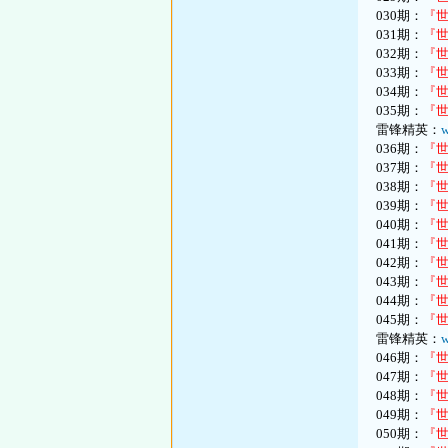
030期：
『
031期：
『
032期：
『
033期：
『
034期：
『
035期：
『
雷锋精英：
w
036期：
『
037期：
『
038期：
『
039期：
『
040期：
『
041期：
『
042期：
『
043期：
『
044期：
『
045期：
『
雷锋精英：
w
046期：
『
047期：
『
048期：
『
049期：
『
050期：
『