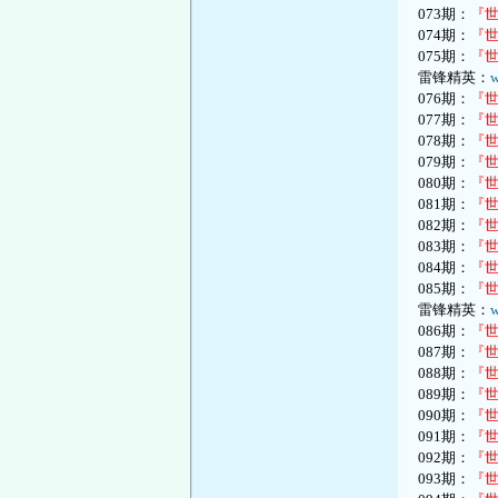
073期：
『
074期：
『
075期：
『
雷锋精英：
w
076期：
『
077期：
『
078期：
『
079期：
『
080期：
『
081期：
『
082期：
『
083期：
『
084期：
『
085期：
『
雷锋精英：
w
086期：
『
087期：
『
088期：
『
089期：
『
090期：
『
091期：
『
092期：
『
093期：
『