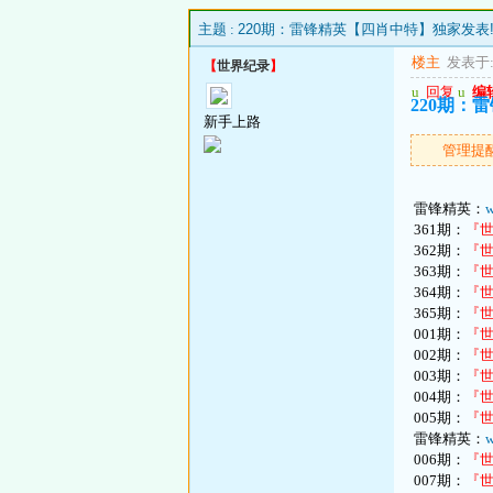
主题 :
220期：雷锋精英【四肖中特】独家发表
楼主
发表于: 2
【
世界纪录
】
u
回复
u
编
220期：
新手上路
管理提
雷锋精英：
w
361期：
『
362期：
『
363期：
『
364期：
『
365期：
『
001期：
『
002期：
『
003期：
『
004期：
『
005期：
『
雷锋精英：
w
006期：
『
007期：
『