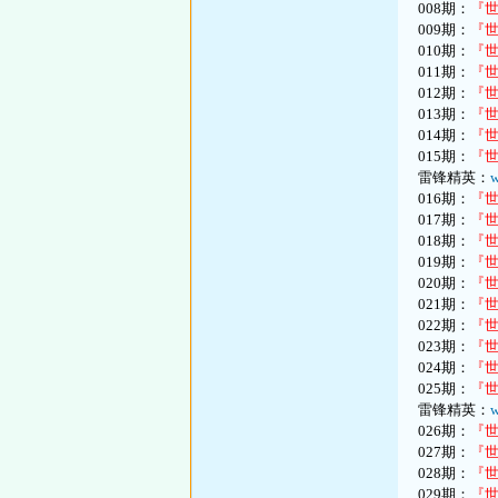
008期：
『
009期：
『
010期：
『
011期：
『
012期：
『
013期：
『
014期：
『
015期：
『
雷锋精英：
w
016期：
『
017期：
『
018期：
『
019期：
『
020期：
『
021期：
『
022期：
『
023期：
『
024期：
『
025期：
『
雷锋精英：
w
026期：
『
027期：
『
028期：
『
029期：
『