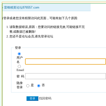
 »
雷锋精英论坛876557.com
没有登录或者您没有权限访问此页面，可能有如下几个原因:
读取数据错误,原因：您要访问的链接无效,可能链接不完
整,或数据已被删除!
您还不是论坛会员,请先登录论坛
登录
用户
名
Email
密 码
隐身
是
否
登录
找回密码