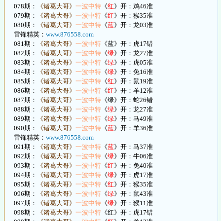
078期：
《诸葛大哥》
一波中特
《
红
》开：鸡46准
079期：
《诸葛大哥》
一波中特
《
红
》开：猴35准
080期：
《诸葛大哥》
一波中特
《
蓝
》开：龙03准
雷锋精英：
www.876558.com
081期：
《诸葛大哥》
一波中特
《蓝》开：虎17错
082期：
《诸葛大哥》
一波中特
《
绿
》开：龙27准
083期：
《诸葛大哥》
一波中特
《
绿
》开：虎05准
084期：
《诸葛大哥》
一波中特
《
绿
》开：兔16准
085期：
《诸葛大哥》
一波中特
《
红
》开：鼠19准
086期：
《诸葛大哥》
一波中特
《
红
》开：羊12准
087期：
《诸葛大哥》
一波中特
《绿》开：蛇26错
088期：
《诸葛大哥》
一波中特
《
绿
》开：龙27准
089期：
《诸葛大哥》
一波中特
《
绿
》开：马49准
090期：
《诸葛大哥》
一波中特
《
蓝
》开：羊36准
雷锋精英：
www.876558.com
091期：
《诸葛大哥》
一波中特
《
蓝
》开：马37准
092期：
《诸葛大哥》
一波中特
《
绿
》开：牛06准
093期：
《诸葛大哥》
一波中特
《
红
》开：兔40准
094期：
《诸葛大哥》
一波中特
《
绿
》开：虎17准
095期：
《诸葛大哥》
一波中特
《
红
》开：猴35准
096期：
《诸葛大哥》
一波中特
《
绿
》开：鼠43准
097期：
《诸葛大哥》
一波中特
《
绿
》开：猴11准
098期：
《诸葛大哥》
一波中特
《红》开：虎17错