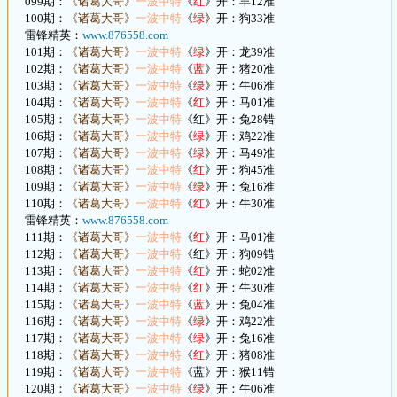
099期：
《诸葛大哥》
一波中特
《
红
》开：羊12准
100期：
《诸葛大哥》
一波中特
《
绿
》开：狗33准
雷锋精英：
www.876558.com
101期：
《诸葛大哥》
一波中特
《
绿
》开：龙39准
102期：
《诸葛大哥》
一波中特
《
蓝
》开：猪20准
103期：
《诸葛大哥》
一波中特
《
绿
》开：牛06准
104期：
《诸葛大哥》
一波中特
《
红
》开：马01准
105期：
《诸葛大哥》
一波中特
《红》开：兔28错
106期：
《诸葛大哥》
一波中特
《
绿
》开：鸡22准
107期：
《诸葛大哥》
一波中特
《
绿
》开：马49准
108期：
《诸葛大哥》
一波中特
《
红
》开：狗45准
109期：
《诸葛大哥》
一波中特
《
绿
》开：兔16准
110期：
《诸葛大哥》
一波中特
《
红
》开：牛30准
雷锋精英：
www.876558.com
111期：
《诸葛大哥》
一波中特
《
红
》开：马01准
112期：
《诸葛大哥》
一波中特
《红》开：狗09错
113期：
《诸葛大哥》
一波中特
《
红
》开：蛇02准
114期：
《诸葛大哥》
一波中特
《
红
》开：牛30准
115期：
《诸葛大哥》
一波中特
《
蓝
》开：兔04准
116期：
《诸葛大哥》
一波中特
《
绿
》开：鸡22准
117期：
《诸葛大哥》
一波中特
《
绿
》开：兔16准
118期：
《诸葛大哥》
一波中特
《
红
》开：猪08准
119期：
《诸葛大哥》
一波中特
《蓝》开：猴11错
120期：
《诸葛大哥》
一波中特
《
绿
》开：牛06准