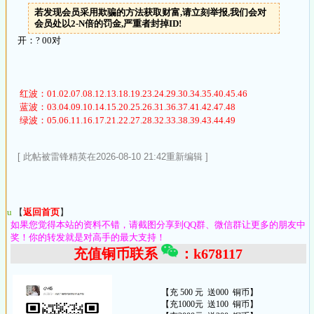
若发现会员采用欺骗的方法获取财富,请立刻举报,我们会对
会员处以2-N倍的罚金,严重者封掉ID!
开：? 00对
红波：01.02.07.08.12.13.18.19.23.24.29.30.34.35.40.45.46
蓝波：03.04.09.10.14.15.20.25.26.31.36.37.41.42.47.48
绿波：05.06.11.16.17.21.22.27.28.32.33.38.39.43.44.49
[ 此帖被雷锋精英在2026-08-10 21:42重新编辑 ]
u
【
返回首页
】
如果您觉得本站的资料不错，请截图分享到QQ群、微信群让更多的朋友中
奖！你的转发就是对高手的最大支持！
充值铜币联系
：k678117
【充 500 元 送000 铜币】
【充1000元 送100 铜币】