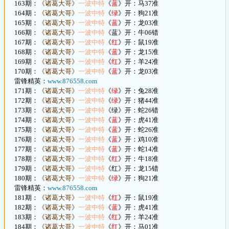
163期：
《诸葛大哥》
一波中特
《
蓝
》开：马37准
164期：
《诸葛大哥》
一波中特
《
绿
》开：狗21准
165期：
《诸葛大哥》
一波中特
《
蓝
》开：龙03准
166期：
《诸葛大哥》
一波中特
《蓝》开：牛06错
167期：
《诸葛大哥》
一波中特
《
红
》开：鼠19准
168期：
《诸葛大哥》
一波中特
《
蓝
》开：龙15准
169期：
《诸葛大哥》
一波中特
《
红
》开：羊24准
170期：
《诸葛大哥》
一波中特
《
蓝
》开：龙03准
雷锋精英：
www.876558.com
171期：
《诸葛大哥》
一波中特
《
绿
》开：兔28准
172期：
《诸葛大哥》
一波中特
《
绿
》开：猪44准
173期：
《诸葛大哥》
一波中特
《绿》开：蛇26错
174期：
《诸葛大哥》
一波中特
《
蓝
》开：虎41准
175期：
《诸葛大哥》
一波中特
《
蓝
》开：蛇26准
176期：
《诸葛大哥》
一波中特
《
蓝
》开：鸡10准
177期：
《诸葛大哥》
一波中特
《
蓝
》开：蛇14准
178期：
《诸葛大哥》
一波中特
《
红
》开：牛18准
179期：
《诸葛大哥》
一波中特
《红》开：龙15错
180期：
《诸葛大哥》
一波中特
《
绿
》开：狗21准
雷锋精英：
www.876558.com
181期：
《诸葛大哥》
一波中特
《
红
》开：鼠19准
182期：
《诸葛大哥》
一波中特
《
蓝
》开：虎41准
183期：
《诸葛大哥》
一波中特
《
红
》开：羊24准
184期：
《诸葛大哥》
一波中特
《
红
》开：马01准