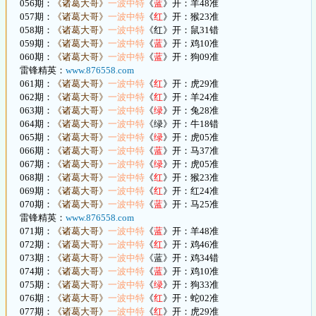
056期：
《诸葛大哥》
一波中特
《
蓝
》开：羊48准
057期：
《诸葛大哥》
一波中特
《
红
》开：猴23准
058期：
《诸葛大哥》
一波中特
《红》开：鼠31错
059期：
《诸葛大哥》
一波中特
《
蓝
》开：鸡10准
060期：
《诸葛大哥》
一波中特
《
蓝
》开：狗09准
雷锋精英：
www.876558.com
061期：
《诸葛大哥》
一波中特
《
红
》开：虎29准
062期：
《诸葛大哥》
一波中特
《
红
》开：羊24准
063期：
《诸葛大哥》
一波中特
《
绿
》开：兔28准
064期：
《诸葛大哥》
一波中特
《绿》开：牛18错
065期：
《诸葛大哥》
一波中特
《
绿
》开：虎05准
066期：
《诸葛大哥》
一波中特
《
蓝
》开：马37准
067期：
《诸葛大哥》
一波中特
《
绿
》开：虎05准
068期：
《诸葛大哥》
一波中特
《
红
》开：猴23准
069期：
《诸葛大哥》
一波中特
《
红
》开：红24准
070期：
《诸葛大哥》
一波中特
《
蓝
》开：马25准
雷锋精英：
www.876558.com
071期：
《诸葛大哥》
一波中特
《
蓝
》开：羊48准
072期：
《诸葛大哥》
一波中特
《
红
》开：鸡46准
073期：
《诸葛大哥》
一波中特
《蓝》开：鸡34错
074期：
《诸葛大哥》
一波中特
《
蓝
》开：鸡10准
075期：
《诸葛大哥》
一波中特
《
绿
》开：狗33准
076期：
《诸葛大哥》
一波中特
《
红
》开：蛇02准
077期：
《诸葛大哥》
一波中特
《
红
》开：虎29准