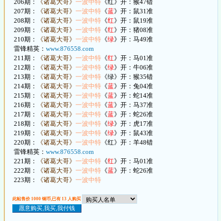
206期：
《诸葛大哥》
一波中特
《红》开：猴47错
207期：
《诸葛大哥》
一波中特
《
蓝
》开：鼠31准
208期：
《诸葛大哥》
一波中特
《
红
》开：鼠19准
209期：
《诸葛大哥》
一波中特
《
红
》开：猪08准
210期：
《诸葛大哥》
一波中特
《
绿
》开：马49准
雷锋精英：
www.876558.com
211期：
《诸葛大哥》
一波中特
《
红
》开：马01准
212期：
《诸葛大哥》
一波中特
《
绿
》开：牛06准
213期：
《诸葛大哥》
一波中特
《绿》开：猴35错
214期：
《诸葛大哥》
一波中特
《
蓝
》开：兔04准
215期：
《诸葛大哥》
一波中特
《
蓝
》开：蛇14准
216期：
《诸葛大哥》
一波中特
《
蓝
》开：马37准
217期：
《诸葛大哥》
一波中特
《
蓝
》开：蛇26准
218期：
《诸葛大哥》
一波中特
《
绿
》开：虎17准
219期：
《诸葛大哥》
一波中特
《
绿
》开：鼠43准
220期：
《诸葛大哥》
一波中特
《红》开：羊48错
雷锋精英：
www.876558.com
221期：
《诸葛大哥》
一波中特
《
红
》开：马01准
222期：
《诸葛大哥》
一波中特
《
蓝
》开：蛇26准
223期：
《诸葛大哥》
一波中特
此帖售价 1000 铜币,已有 13 人购买